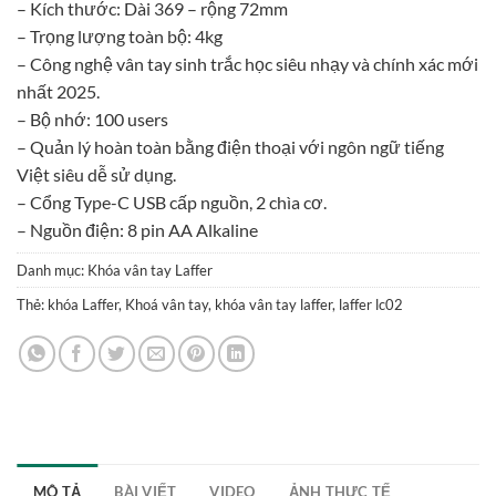
– Kích thước: Dài 369 – rộng 72mm
– Trọng lượng toàn bộ: 4kg
– Công nghệ vân tay sinh trắc học siêu nhạy và chính xác mới
nhất 2025.
– Bộ nhớ: 100 users
– Quản lý hoàn toàn bằng điện thoại với ngôn ngữ tiếng
Việt siêu dễ sử dụng.
– Cổng Type-C USB cấp nguồn, 2 chìa cơ.
– Nguồn điện: 8 pin AA Alkaline
Danh mục:
Khóa vân tay Laffer
Thẻ:
khóa Laffer
,
Khoá vân tay
,
khóa vân tay laffer
,
laffer lc02
MÔ TẢ
BÀI VIẾT
VIDEO
ẢNH THỰC TẾ