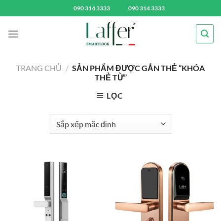
Chuyển
090 314 3333
090 314 3333
đến
nội
dung
TRANG CHỦ
/
SẢN PHẨM ĐƯỢC GẮN THẺ “KHÓA
THẺ TỪ”
LỌC