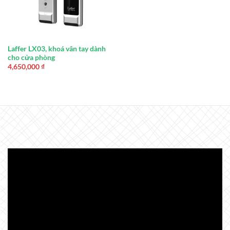
Laffer LX03, khoá vân tay dành
cho cửa phòng
4,650,000
₫